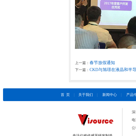
春节放假通知
上一篇：
CKD与旭璟在液晶和半
下一篇：
首 页
|
关于我们
|
新闻中心
|
产品
深
电话
公
专注位移传感器研发制造